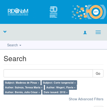
Toggl
navig
Search
Search
Go
Subject: Maderas de Pinus ×
Subject: Corte tangencial ×
Author: Suirezs, Teresa María ×
Author: Wegert, Flavia ×
Author: Bernio, Julio César ×
Date issued: 2018 ×
Show Advanced Filters