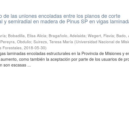
de las uniones encoladas entre los planos de corte
ial y semiradial en madera de Pinus SP en vigas laminad
ía; Bobadilla, Elisa Alicia; Bragañolo, Adelaida; Wegert, Flavia; Bado, 
; Pereyra, Obdulio; Suirezs, Teresa María
(
Universidad Nacional de Misi
s Forestales
,
2018-05-30
)
gas laminadas encoladas estructurales en la Provincia de Misiones y en
 aumento, como también la aceptación por parte de los usuarios de pr
n son escasas ...