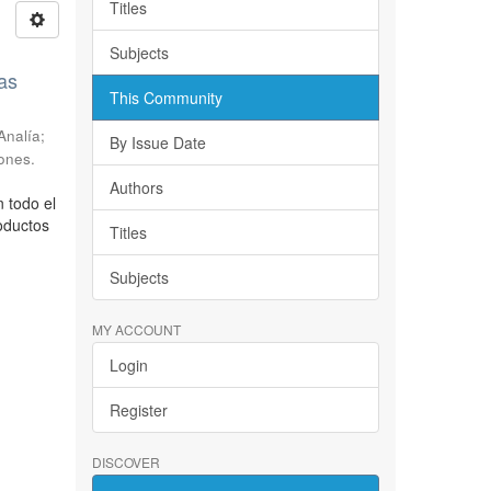
Titles
Subjects
as
This Community
Analía;
By Issue Date
ones.
Authors
 todo el
oductos
Titles
Subjects
MY ACCOUNT
Login
Register
DISCOVER