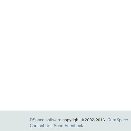
DSpace software
copyright © 2002-2016
DuraSpace
Contact Us
|
Send Feedback