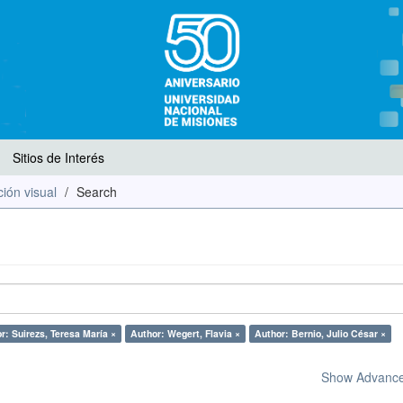
Sitios de Interés
ión visual
Search
r: Suirezs, Teresa María ×
Author: Wegert, Flavia ×
Author: Bernio, Julio César ×
Show Advanced