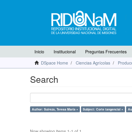
Inicio
Institucional
Preguntas Frecuentes
DSpace Home
Ciencias Agrícolas
Producc
Search
Author: Suirezs, Teresa María ×
Subject: Corte tangencial ×
Au
Now showing items 1-1 of 1