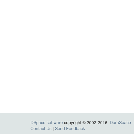
DSpace software
copyright © 2002-2016
DuraSpace
Contact Us
|
Send Feedback