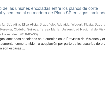
de las uniones encoladas entre los planos de corte
ial y semiradial en madera de Pinus SP en vigas laminad
ía; Bobadilla, Elisa Alicia; Bragañolo, Adelaida; Wegert, Flavia; Bado, 
; Pereyra, Obdulio; Suirezs, Teresa María
(
Universidad Nacional de Misi
s Forestales
,
2018-05-30
)
gas laminadas encoladas estructurales en la Provincia de Misiones y en
 aumento, como también la aceptación por parte de los usuarios de pr
n son escasas ...