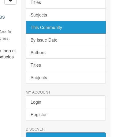
Titles
Subjects
as
This Community
Analía;
ones.
By Issue Date
 todo el
Authors
oductos
Titles
Subjects
MY ACCOUNT
Login
Register
DISCOVER