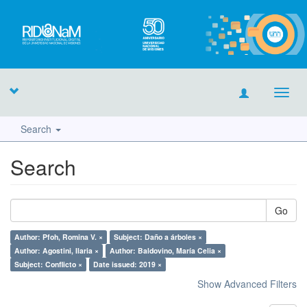
Toggl
navig
Search
Search
Go
Author: Pfoh, Romina V. ×
Subject: Daño a árboles ×
Author: Agostini, Ilaria ×
Author: Baldovino, María Celia ×
Subject: Conflicto ×
Date issued: 2019 ×
Show Advanced Filters