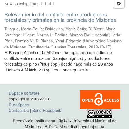
Now showing items 1-1 of 1
Relevamiento del conflicto entre productores
forestales y primates en la provincia de Misiones
Tujague, María Paula; Baldovino, María Celia; Di Bitetti, Mario
Santiago; Hilgert, Norma I.; Radins, Marcos Raul; Agostini, Ilaria;
Pfoh, Romina V.; Di Blanco, Yamil Edgardo
(
Universidad Nacional
de Misiones. Facultad de Ciencias Forestales
,
2019-10-17
)
El Bosque Atlántico de Misiones ha registrado episodios de
conflicto entre monos caí (Sapajus nigritus) y productores
forestales de pino (Pinus spp.) desde hace más de 20 años
(Liebsch & Mikich, 2015). Los monos quitan la ...
DSpace software
copyright © 2002-2016
DuraSpace
Contact Us
|
Send Feedback
Repositorio Institucional Digital - Universidad Nacional de
Misiones - RIDUNaM se distribuye bajo una