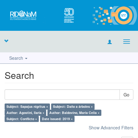
Toggl
navig
Search
Search
Go
Subject: Sapajus nigritus ×
Subject: Daño a árboles ×
Author: Agostini, Ilaria ×
Author: Baldovino, María Celia ×
Subject: Conflicto ×
Date issued: 2019 ×
Show Advanced Filters