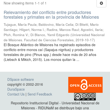
Now showing items 1-1 of 1
Relevamiento del conflicto entre productores
forestales y primates en la provincia de Misiones
Tujague, María Paula; Baldovino, María Celia; Di Bitetti, Mario
Santiago; Hilgert, Norma I.; Radins, Marcos Raul; Agostini, Ilaria;
Pfoh, Romina V.; Di Blanco, Yamil Edgardo
(
Universidad Nacional
de Misiones. Facultad de Ciencias Forestales
,
2019-10-17
)
El Bosque Atlántico de Misiones ha registrado episodios de
conflicto entre monos caí (Sapajus nigritus) y productores
forestales de pino (Pinus spp.) desde hace más de 20 años
(Liebsch & Mikich, 2015). Los monos quitan la ...
DSpace software
copyright © 2002-2016
DuraSpace
Contact Us
|
Send Feedback
Repositorio Institucional Digital - Universidad Nacional de
Misiones - RIDUNaM se distribuye bajo una