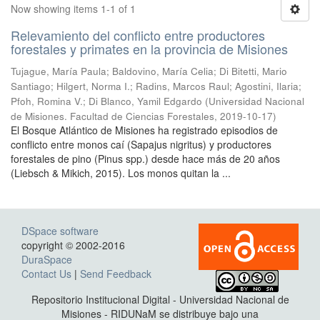
Now showing items 1-1 of 1
Relevamiento del conflicto entre productores
forestales y primates en la provincia de Misiones
Tujague, María Paula; Baldovino, María Celia; Di Bitetti, Mario
Santiago; Hilgert, Norma I.; Radins, Marcos Raul; Agostini, Ilaria;
Pfoh, Romina V.; Di Blanco, Yamil Edgardo
(
Universidad Nacional
de Misiones. Facultad de Ciencias Forestales
,
2019-10-17
)
El Bosque Atlántico de Misiones ha registrado episodios de
conflicto entre monos caí (Sapajus nigritus) y productores
forestales de pino (Pinus spp.) desde hace más de 20 años
(Liebsch & Mikich, 2015). Los monos quitan la ...
DSpace software
copyright © 2002-2016
DuraSpace
Contact Us
|
Send Feedback
Repositorio Institucional Digital - Universidad Nacional de
Misiones - RIDUNaM se distribuye bajo una