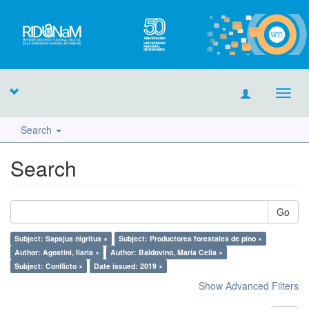
Toggl
navig
Search
Search
Go
Subject: Sapajus nigritus ×
Subject: Productores forestales de pino ×
Author: Agostini, Ilaria ×
Author: Baldovino, María Celia ×
Subject: Conflicto ×
Date issued: 2019 ×
Show Advanced Filters