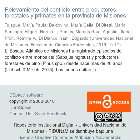
Relevamiento del conflicto entre productores
forestales y primates en la provincia de Misiones
Tujague, María Paula; Baldovino, María Celia; Di Bitetti, Mario
Santiago; Hilgert, Norma I.; Radins, Marcos Raul; Agostini, Ilaria;
Pfoh, Romina V.; Di Blanco, Yamil Edgardo
(
Universidad Nacional
de Misiones. Facultad de Ciencias Forestales
,
2019-10-17
)
El Bosque Atlántico de Misiones ha registrado episodios de
conflicto entre monos caí (Sapajus nigritus) y productores
forestales de pino (Pinus spp.) desde hace más de 20 años
(Liebsch & Mikich, 2015). Los monos quitan la ...
DSpace software
copyright © 2002-2016
DuraSpace
Contact Us
|
Send Feedback
Repositorio Institucional Digital - Universidad Nacional de
Misiones - RIDUNaM se distribuye bajo una
Licencia Creative Commons Atribución-NoComercial-