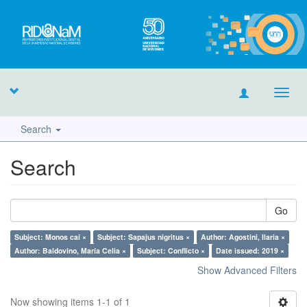
Toggl
navig
Search
Search
Go
Subject: Monos caí ×
Subject: Sapajus nigritus ×
Author: Agostini, Ilaria ×
Author: Baldovino, María Celia ×
Subject: Conflicto ×
Date issued: 2019 ×
Show Advanced Filters
Now showing items 1-1 of 1