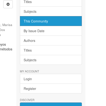
Titles
Subjects
This Community
, Marisa
 Dos
By Issue Date
s
Authors
oyos
s métodos
Titles
Subjects
MY ACCOUNT
Login
Register
DISCOVER