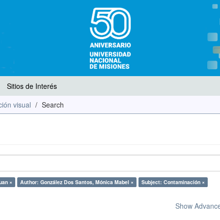
Sitios de Interés
ión visual
Search
Juan ×
Author: González Dos Santos, Mónica Mabel ×
Subject: Contaminación ×
Show Advanced