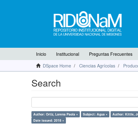
Inicio
Institucional
Preguntas Frecuentes
DSpace Home
Ciencias Agrícolas
Producc
Search
Author: Ortiz, Lorena Paola ×
Subject: Agua ×
Author: Kittle, 
Date issued: 2018 ×