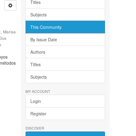
Titles
Subjects
This Community
, Marisa
 Dos
By Issue Date
s
Authors
oyos
s métodos
Titles
Subjects
MY ACCOUNT
Login
Register
DISCOVER