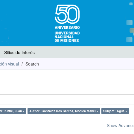
Sitios de Interés
ión visual
Search
r: Kittle, Juan ×
Author: González Dos Santos, Mónica Mabel ×
Subject: Agua ×
Show Advanced