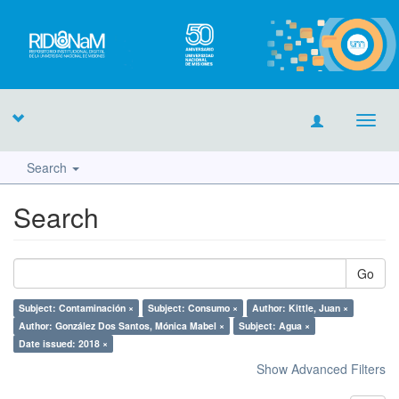
Toggl
navig
Search
Search
Go
Subject: Contaminación ×
Subject: Consumo ×
Author: Kittle, Juan ×
Author: González Dos Santos, Mónica Mabel ×
Subject: Agua ×
Date issued: 2018 ×
Show Advanced Filters