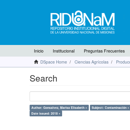
Inicio
Institucional
Preguntas Frecuentes
DSpace Home
Ciencias Agrícolas
Producc
Search
Author: Gonsalvez, Marisa Elisabeth ×
Subject: Contaminación ×
Date issued: 2018 ×