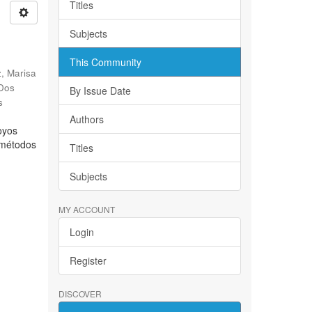
Titles
Subjects
This Community
, Marisa
 Dos
By Issue Date
s
Authors
oyos
s métodos
Titles
Subjects
MY ACCOUNT
Login
Register
DISCOVER