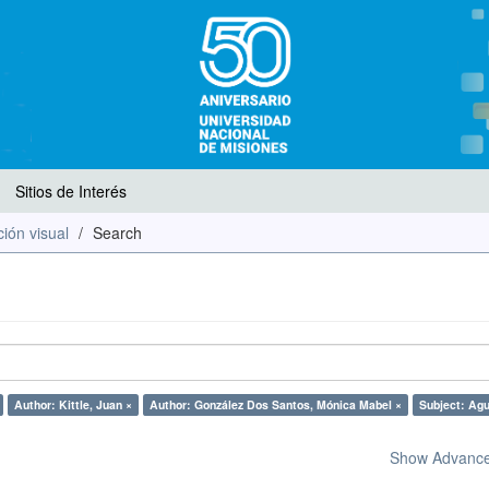
Sitios de Interés
ión visual
Search
Author: Kittle, Juan ×
Author: González Dos Santos, Mónica Mabel ×
Subject: Agu
Show Advanced