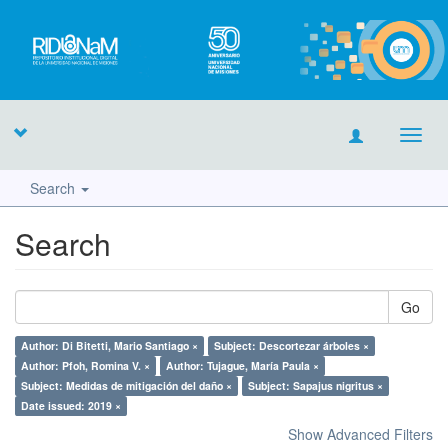
Toggl
navig
Search
Search
Go
Author: Di Bitetti, Mario Santiago ×
Subject: Descortezar árboles ×
Author: Pfoh, Romina V. ×
Author: Tujague, María Paula ×
Subject: Medidas de mitigación del daño ×
Subject: Sapajus nigritus ×
Date issued: 2019 ×
Show Advanced Filters