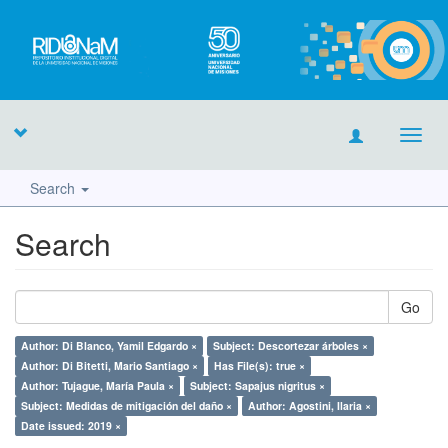
Toggl
navig
Search
Search
Go
Author: Di Blanco, Yamil Edgardo ×
Subject: Descortezar árboles ×
Author: Di Bitetti, Mario Santiago ×
Has File(s): true ×
Author: Tujague, María Paula ×
Subject: Sapajus nigritus ×
Subject: Medidas de mitigación del daño ×
Author: Agostini, Ilaria ×
Date issued: 2019 ×