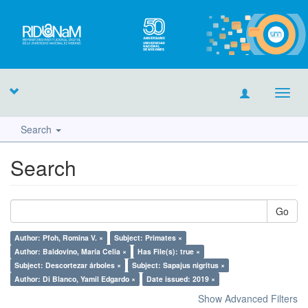
Toggl
navig
Search
Search
Go
Author: Pfoh, Romina V. ×
Subject: Primates ×
Author: Baldovino, María Celia ×
Has File(s): true ×
Subject: Descortezar árboles ×
Subject: Sapajus nigritus ×
Author: Di Blanco, Yamil Edgardo ×
Date issued: 2019 ×
Show Advanced Filters