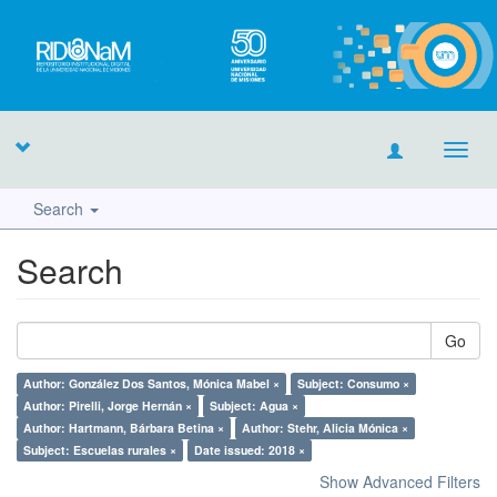
Toggl
navig
Search
Search
Go
Author: González Dos Santos, Mónica Mabel ×
Subject: Consumo ×
Author: Pirelli, Jorge Hernán ×
Subject: Agua ×
Author: Hartmann, Bárbara Betina ×
Author: Stehr, Alicia Mónica ×
Subject: Escuelas rurales ×
Date issued: 2018 ×
Show Advanced Filters