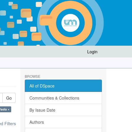
Login
BROWSE
All of DSpace
Go
Communities & Collections
Paola ×
By Issue Date
Authors
 Filters