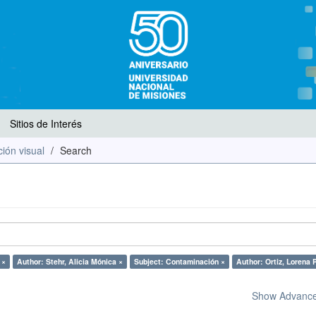
Sitios de Interés
ión visual
Search
 ×
Author: Stehr, Alicia Mónica ×
Subject: Contaminación ×
Author: Ortiz, Lorena 
Show Advanced