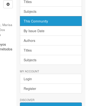
Titles
Subjects
This Community
, Marisa
 Dos
By Issue Date
s
Authors
oyos
s métodos
Titles
Subjects
MY ACCOUNT
Login
Register
DISCOVER