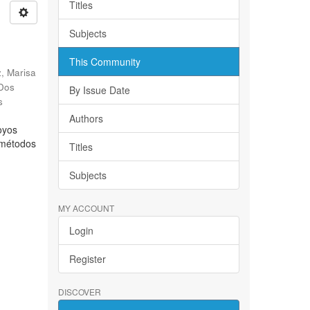
Titles
Subjects
This Community
, Marisa
 Dos
By Issue Date
s
Authors
oyos
s métodos
Titles
Subjects
MY ACCOUNT
Login
Register
DISCOVER