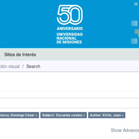
Sitios de Interés
ión visual
Search
iocco, Domingo César ×
Subject: Escuelas rurales ×
Author: Kittle, Juan ×
Show Advanced