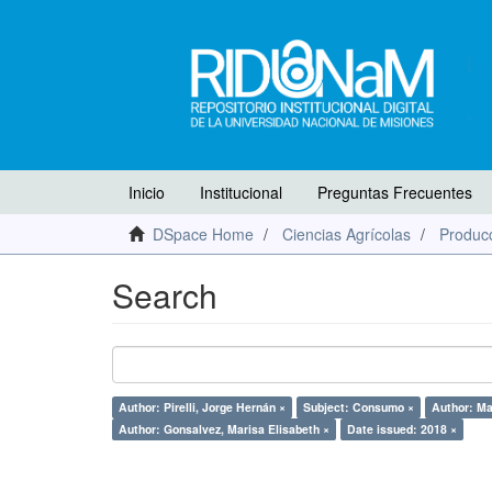
Inicio
Institucional
Preguntas Frecuentes
DSpace Home
Ciencias Agrícolas
Producc
Search
Author: Pirelli, Jorge Hernán ×
Subject: Consumo ×
Author: Ma
Author: Gonsalvez, Marisa Elisabeth ×
Date issued: 2018 ×