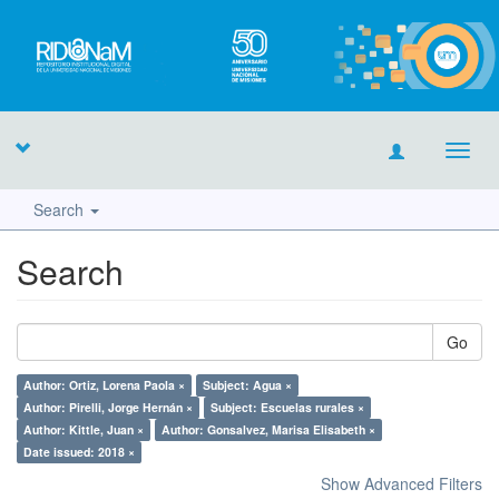
Toggl
navig
Search
Search
Go
Author: Ortiz, Lorena Paola ×
Subject: Agua ×
Author: Pirelli, Jorge Hernán ×
Subject: Escuelas rurales ×
Author: Kittle, Juan ×
Author: Gonsalvez, Marisa Elisabeth ×
Date issued: 2018 ×
Show Advanced Filters