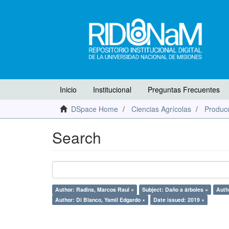
Inicio
Institucional
Preguntas Frecuentes
DSpace Home
Ciencias Agrícolas
Producc
Search
Author: Radins, Marcos Raul ×
Subject: Daño a árboles ×
Auth
Author: Di Blanco, Yamil Edgardo ×
Date issued: 2019 ×