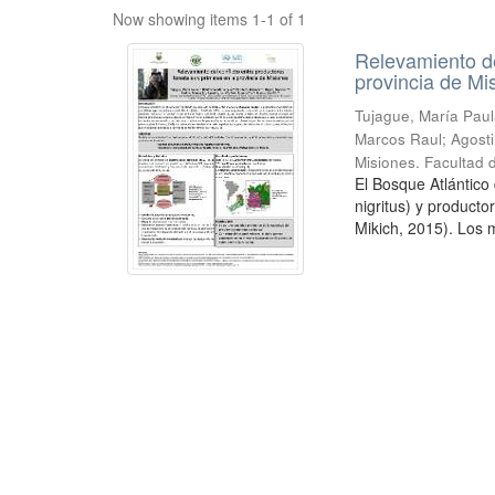
Now showing items 1-1 of 1
Relevamiento de
provincia de Mi
Tujague, María Paula
Marcos Raul; Agostin
Misiones. Facultad 
El Bosque Atlántico
nigritus) y product
Mikich, 2015). Los m