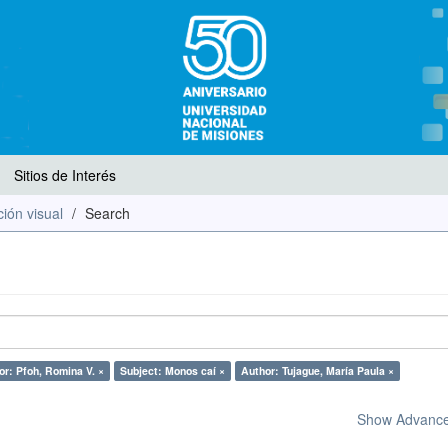
Sitios de Interés
ión visual
Search
or: Pfoh, Romina V. ×
Subject: Monos caí ×
Author: Tujague, María Paula ×
Show Advanced