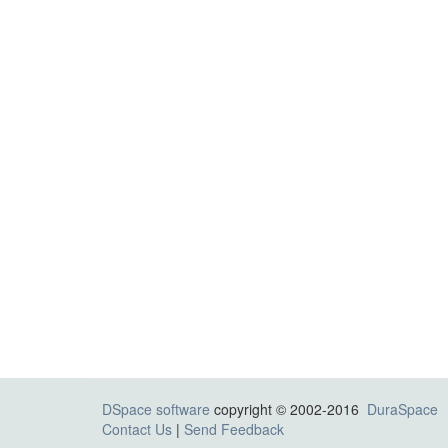
DSpace software
copyright © 2002-2016
DuraSpace
Contact Us
|
Send Feedback