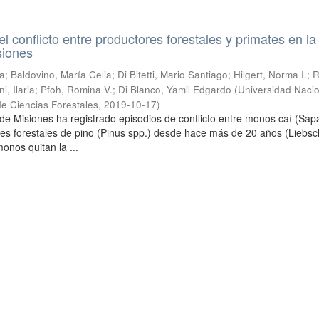
l conflicto entre productores forestales y primates en la
siones
; Baldovino, María Celia; Di Bitetti, Mario Santiago; Hilgert, Norma I.; 
i, Ilaria; Pfoh, Romina V.; Di Blanco, Yamil Edgardo
(
Universidad Naci
de Ciencias Forestales
,
2019-10-17
)
 de Misiones ha registrado episodios de conflicto entre monos caí (Sap
ores forestales de pino (Pinus spp.) desde hace más de 20 años (Liebs
onos quitan la ...