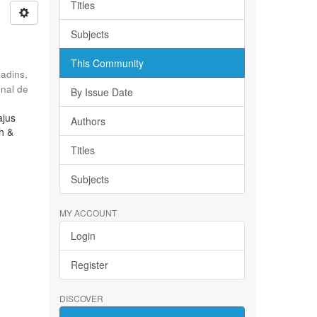
Titles
Subjects
This Community
Radins,
onal de
By Issue Date
ajus
Authors
ch &
Titles
Subjects
MY ACCOUNT
Login
Register
DISCOVER