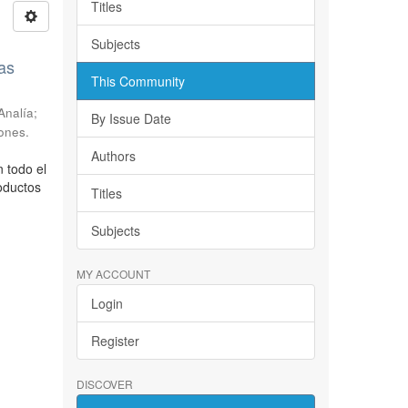
Titles
Subjects
as
This Community
Analía;
By Issue Date
ones.
Authors
 todo el
oductos
Titles
Subjects
MY ACCOUNT
Login
Register
DISCOVER