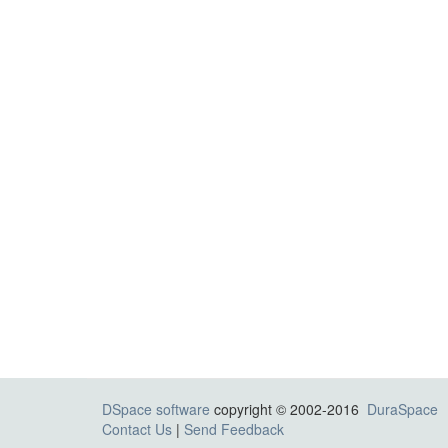
DSpace software
copyright © 2002-2016
DuraSpace
Contact Us
|
Send Feedback