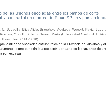
de las uniones encoladas entre los planos de corte
ial y semiradial en madera de Pinus SP en vigas laminad
ía; Bobadilla, Elisa Alicia; Bragañolo, Adelaida; Wegert, Flavia; Bado, 
; Pereyra, Obdulio; Suirezs, Teresa María
(
Universidad Nacional de Misi
s Forestales
,
2018-05-30
)
gas laminadas encoladas estructurales en la Provincia de Misiones y en
 aumento, como también la aceptación por parte de los usuarios de pr
n son escasas ...