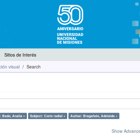
Sitios de Interés
ión visual
Search
: Bado, Analía ×
Subject: Corte radial ×
Author: Bragañolo, Adelaida ×
Show Advanced