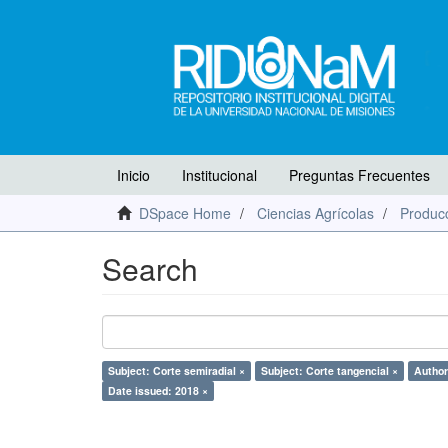
Inicio
Institucional
Preguntas Frecuentes
DSpace Home
Ciencias Agrícolas
Producc
Search
Subject: Corte semiradial ×
Subject: Corte tangencial ×
Author
Date issued: 2018 ×