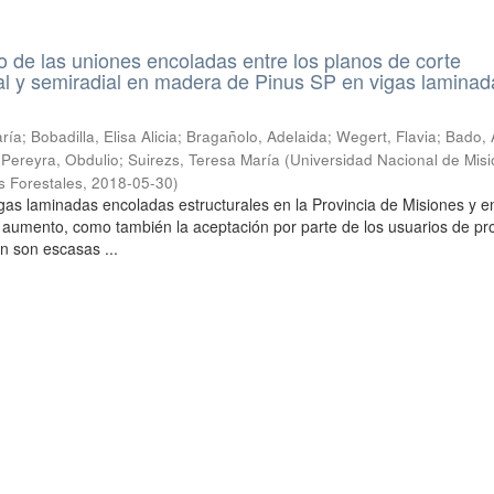
de las uniones encoladas entre los planos de corte
ial y semiradial en madera de Pinus SP en vigas laminad
ía; Bobadilla, Elisa Alicia; Bragañolo, Adelaida; Wegert, Flavia; Bado, 
; Pereyra, Obdulio; Suirezs, Teresa María
(
Universidad Nacional de Misi
s Forestales
,
2018-05-30
)
gas laminadas encoladas estructurales en la Provincia de Misiones y en
 aumento, como también la aceptación por parte de los usuarios de pr
n son escasas ...