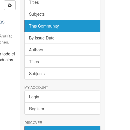
Titles
Subjects
as
This Community
Analía;
By Issue Date
ones.
Authors
 todo el
oductos
Titles
Subjects
MY ACCOUNT
Login
Register
DISCOVER