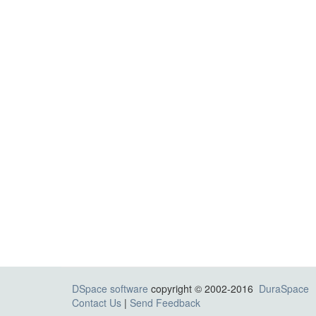
DSpace software
copyright © 2002-2016
DuraSpace
Contact Us
|
Send Feedback