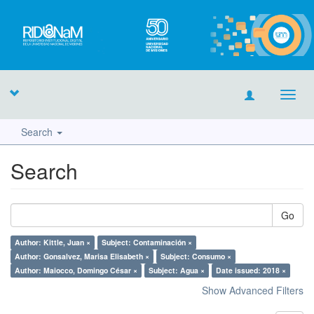
Toggl
navig
Search
Search
Go
Author: Kittle, Juan ×
Subject: Contaminación ×
Author: Gonsalvez, Marisa Elisabeth ×
Subject: Consumo ×
Author: Maiocco, Domingo César ×
Subject: Agua ×
Date issued: 2018 ×
Show Advanced Filters