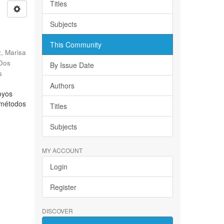
Titles
Subjects
This Community
, Marisa
 Dos
By Issue Date
s
Authors
oyos
s métodos
Titles
Subjects
MY ACCOUNT
Login
Register
DISCOVER