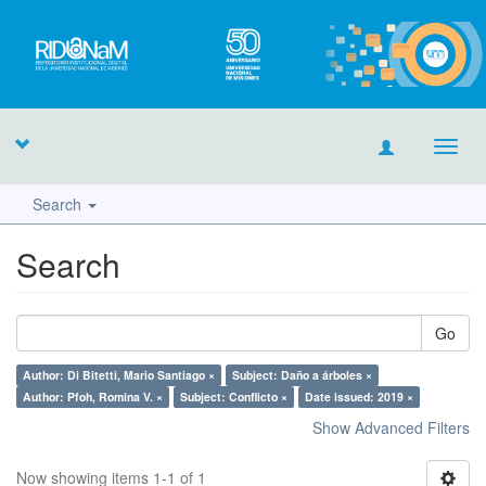
Toggl
navig
Search
Search
Go
Author: Di Bitetti, Mario Santiago ×
Subject: Daño a árboles ×
Author: Pfoh, Romina V. ×
Subject: Conflicto ×
Date issued: 2019 ×
Show Advanced Filters
Now showing items 1-1 of 1