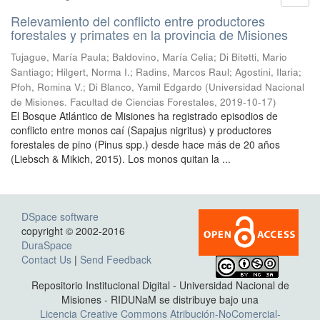
Relevamiento del conflicto entre productores
forestales y primates en la provincia de Misiones
Tujague, María Paula; Baldovino, María Celia; Di Bitetti, Mario
Santiago; Hilgert, Norma I.; Radins, Marcos Raul; Agostini, Ilaria;
Pfoh, Romina V.; Di Blanco, Yamil Edgardo
(
Universidad Nacional
de Misiones. Facultad de Ciencias Forestales
,
2019-10-17
)
El Bosque Atlántico de Misiones ha registrado episodios de
conflicto entre monos caí (Sapajus nigritus) y productores
forestales de pino (Pinus spp.) desde hace más de 20 años
(Liebsch & Mikich, 2015). Los monos quitan la ...
DSpace software
copyright © 2002-2016
DuraSpace
Contact Us
|
Send Feedback
Repositorio Institucional Digital - Universidad Nacional de
Misiones - RIDUNaM se distribuye bajo una
Licencia Creative Commons Atribución-NoComercial-