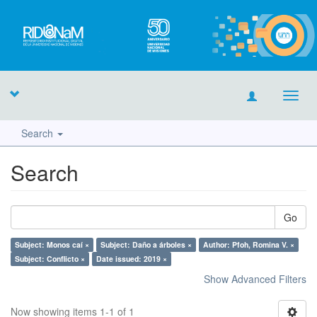
Toggl
navig
Search
Search
Go
Subject: Monos caí ×
Subject: Daño a árboles ×
Author: Pfoh, Romina V. ×
Subject: Conflicto ×
Date issued: 2019 ×
Show Advanced Filters
Now showing items 1-1 of 1