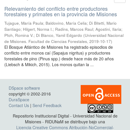
Relevamiento del conflicto entre productores
forestales y primates en la provincia de Misiones
Tujague, María Paula; Baldovino, María Celia; Di Bitetti, Mario
Santiago; Hilgert, Norma I.; Radins, Marcos Raul; Agostini, Ilaria;
Pfoh, Romina V.; Di Blanco, Yamil Edgardo
(
Universidad Nacional
de Misiones. Facultad de Ciencias Forestales
,
2019-10-17
)
El Bosque Atlántico de Misiones ha registrado episodios de
conflicto entre monos caí (Sapajus nigritus) y productores
forestales de pino (Pinus spp.) desde hace más de 20 años
(Liebsch & Mikich, 2015). Los monos quitan la ...
DSpace software
copyright © 2002-2016
DuraSpace
Contact Us
|
Send Feedback
Repositorio Institucional Digital - Universidad Nacional de
Misiones - RIDUNaM se distribuye bajo una
Licencia Creative Commons Atribución-NoComercial-