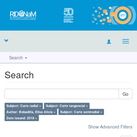
Toggl
navig
Search
Search
Go
Subject: Corte radial ×
Subject: Corte tangencial ×
Author: Bobadilla, Elisa Alicia ×
Subject: Corte semiradial ×
Date issued: 2018 ×
Show Advanced Filters