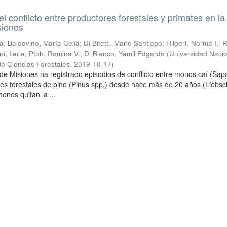
l conflicto entre productores forestales y primates en la
siones
; Baldovino, María Celia; Di Bitetti, Mario Santiago; Hilgert, Norma I.; 
i, Ilaria; Pfoh, Romina V.; Di Blanco, Yamil Edgardo
(
Universidad Naci
de Ciencias Forestales
,
2019-10-17
)
 de Misiones ha registrado episodios de conflicto entre monos caí (Sap
ores forestales de pino (Pinus spp.) desde hace más de 20 años (Liebs
onos quitan la ...