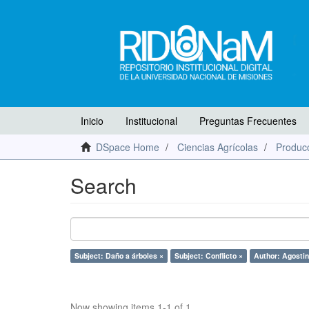
Inicio
Institucional
Preguntas Frecuentes
DSpace Home
Ciencias Agrícolas
Producc
Search
Subject: Daño a árboles ×
Subject: Conflicto ×
Author: Agostini
Now showing items 1-1 of 1