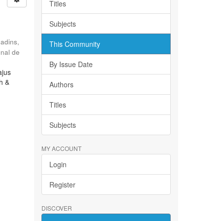
Titles
Subjects
Radins,
This Community
onal de
By Issue Date
ajus
ch &
Authors
Titles
Subjects
MY ACCOUNT
Login
Register
DISCOVER