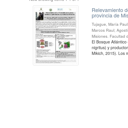
Relevamiento de
provincia de Mi
Tujague, María Paula
Marcos Raul; Agostin
Misiones. Facultad 
El Bosque Atlántico
nigritus) y product
Mikich, 2015). Los m