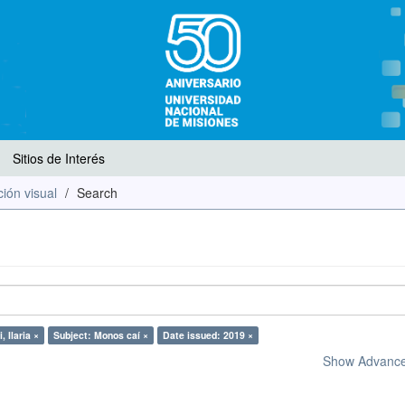
Sitios de Interés
ión visual
Search
, Ilaria ×
Subject: Monos caí ×
Date issued: 2019 ×
Show Advanced