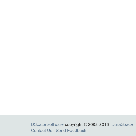
DSpace software
copyright © 2002-2016
DuraSpace
Contact Us
|
Send Feedback