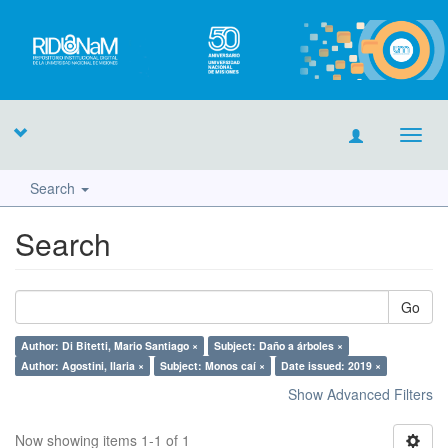
Toggl
navig
Search
Search
Go
Author: Di Bitetti, Mario Santiago ×
Subject: Daño a árboles ×
Author: Agostini, Ilaria ×
Subject: Monos caí ×
Date issued: 2019 ×
Show Advanced Filters
Now showing items 1-1 of 1