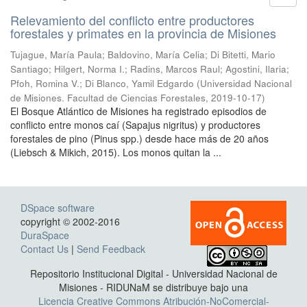
Relevamiento del conflicto entre productores
forestales y primates en la provincia de Misiones
Tujague, María Paula; Baldovino, María Celia; Di Bitetti, Mario
Santiago; Hilgert, Norma I.; Radins, Marcos Raul; Agostini, Ilaria;
Pfoh, Romina V.; Di Blanco, Yamil Edgardo
(
Universidad Nacional
de Misiones. Facultad de Ciencias Forestales
,
2019-10-17
)
El Bosque Atlántico de Misiones ha registrado episodios de
conflicto entre monos caí (Sapajus nigritus) y productores
forestales de pino (Pinus spp.) desde hace más de 20 años
(Liebsch & Mikich, 2015). Los monos quitan la ...
DSpace software
copyright © 2002-2016
DuraSpace
Contact Us
|
Send Feedback
Repositorio Institucional Digital - Universidad Nacional de
Misiones - RIDUNaM se distribuye bajo una
Licencia Creative Commons Atribución-NoComercial-