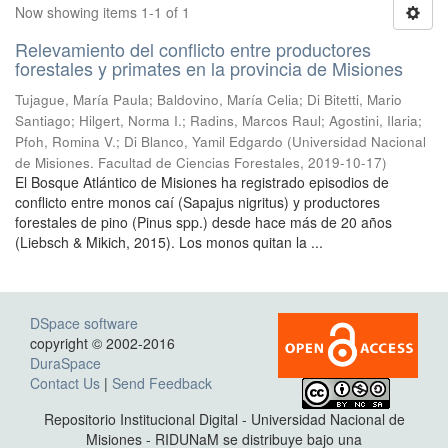
Now showing items 1-1 of 1
Relevamiento del conflicto entre productores
forestales y primates en la provincia de Misiones
Tujague, María Paula; Baldovino, María Celia; Di Bitetti, Mario
Santiago; Hilgert, Norma I.; Radins, Marcos Raul; Agostini, Ilaria;
Pfoh, Romina V.; Di Blanco, Yamil Edgardo
(
Universidad Nacional
de Misiones. Facultad de Ciencias Forestales
,
2019-10-17
)
El Bosque Atlántico de Misiones ha registrado episodios de
conflicto entre monos caí (Sapajus nigritus) y productores
forestales de pino (Pinus spp.) desde hace más de 20 años
(Liebsch & Mikich, 2015). Los monos quitan la ...
DSpace software
copyright © 2002-2016
DuraSpace
Contact Us
|
Send Feedback
Repositorio Institucional Digital - Universidad Nacional de
Misiones - RIDUNaM se distribuye bajo una