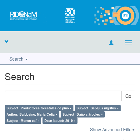
Toggl
navig
Search
Search
Go
Subject: Productores forestales de pino ×
Subject: Sapajus nigritus ×
Author: Baldovino, María Celia ×
Subject: Daño a árboles ×
Subject: Monos caí ×
Date issued: 2019 ×
Show Advanced Filters