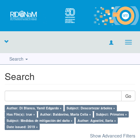
Toggl
navig
Search
Search
Go
Author: Di Blanco, Yamil Edgardo ×
Subject: Descortezar árboles ×
Has File(s): true ×
Author: Baldovino, María Celia ×
Subject: Primates ×
Subject: Medidas de mitigación del daño ×
Author: Agostini, Ilaria ×
Date issued: 2019 ×
Show Advanced Filters