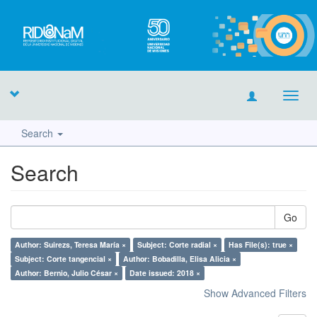
Toggl
navig
Search
Search
Go
Author: Suirezs, Teresa María ×
Subject: Corte radial ×
Has File(s): true ×
Subject: Corte tangencial ×
Author: Bobadilla, Elisa Alicia ×
Author: Bernio, Julio César ×
Date issued: 2018 ×
Show Advanced Filters