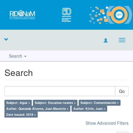
Toggl
navig
Search
Search
Go
Subject: Agua ×
Subject: Escuelas rurales ×
Subject: Contaminación ×
Author: Quezada Álvarez, Juan Mauricio ×
Author: Kittle, Juan ×
Date issued: 2018 ×
Show Advanced Filters