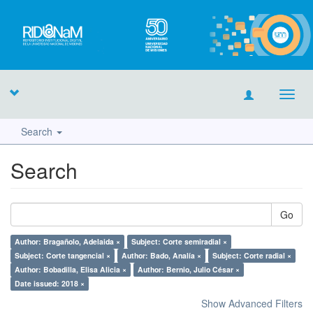
Toggl
navig
Search
Search
Go
Author: Bragañolo, Adelaida ×
Subject: Corte semiradial ×
Subject: Corte tangencial ×
Author: Bado, Analía ×
Subject: Corte radial ×
Author: Bobadilla, Elisa Alicia ×
Author: Bernio, Julio César ×
Date issued: 2018 ×
Show Advanced Filters