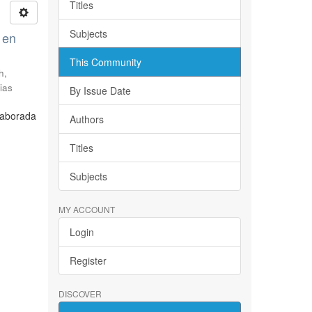
Titles
Subjects
 en
This Community
h,
ias
By Issue Date
laborada
Authors
Titles
Subjects
MY ACCOUNT
Login
Register
DISCOVER