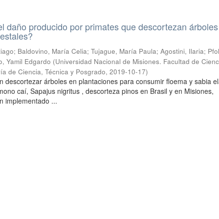
l daño producido por primates que descortezan árboles
restales?
ntiago; Baldovino, María Celia; Tujague, María Paula; Agostini, Ilaria; Pfo
o, Yamil Edgardo
(
Universidad Nacional de Misiones. Facultad de Cienc
ría de Ciencia, Técnica y Posgrado
,
2019-10-17
)
n descortezar árboles en plantaciones para consumir floema y sabia e
l mono caí, Sapajus nigritus , descorteza pinos en Brasil y en Misiones,
n implementado ...