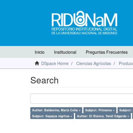
Inicio
Institucional
Preguntas Frecuentes
DSpace Home
Ciencias Agrícolas
Producc
Search
Author: Baldovino, María Celia ×
Subject: Primates ×
Subject:
Subject: Sapajus nigritus ×
Author: Di Blanco, Yamil Edgardo ×