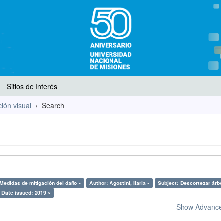
Sitios de Interés
ión visual
Search
 Medidas de mitigación del daño ×
Author: Agostini, Ilaria ×
Subject: Descortezar árb
Date issued: 2019 ×
Show Advanced