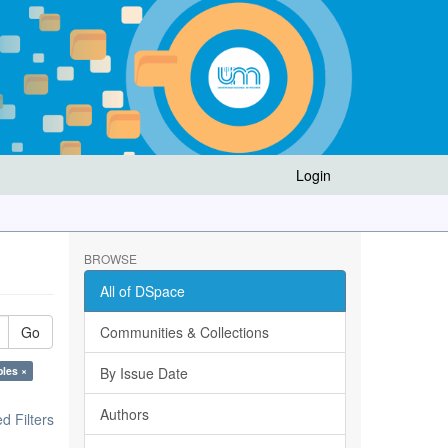
Login
BROWSE
All of DSpace
Go
Communities & Collections
oles ×
By Issue Date
Authors
 Filters