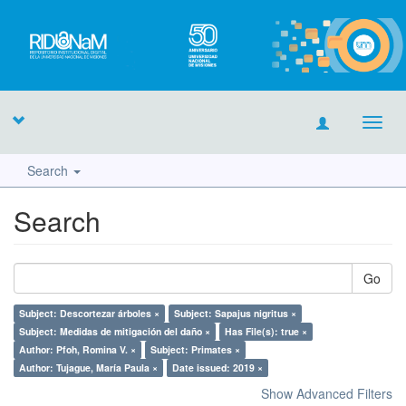
Toggl
navig
Search
Search
Go
Subject: Descortezar árboles ×
Subject: Sapajus nigritus ×
Subject: Medidas de mitigación del daño ×
Has File(s): true ×
Author: Pfoh, Romina V. ×
Subject: Primates ×
Author: Tujague, María Paula ×
Date issued: 2019 ×
Show Advanced Filters