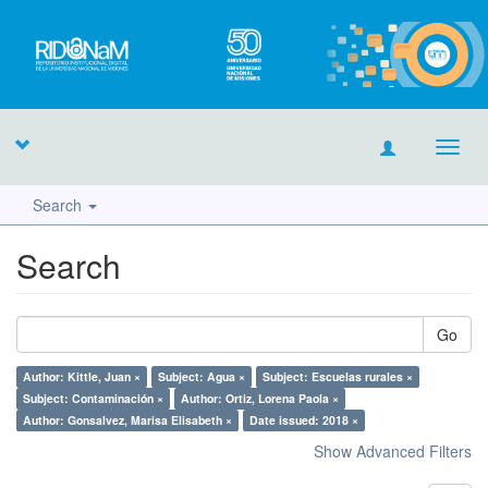
Toggl
navig
Search
Search
Go
Author: Kittle, Juan ×
Subject: Agua ×
Subject: Escuelas rurales ×
Subject: Contaminación ×
Author: Ortiz, Lorena Paola ×
Author: Gonsalvez, Marisa Elisabeth ×
Date issued: 2018 ×
Show Advanced Filters