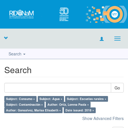
Toggl
navig
Search
Search
Go
Subject: Consumo ×
Subject: Agua ×
Subject: Escuelas rurales ×
Subject: Contaminación ×
Author: Ortiz, Lorena Paola ×
Author: Gonsalvez, Marisa Elisabeth ×
Date issued: 2018 ×
Show Advanced Filters