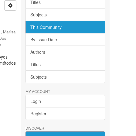
Titles
Subjects
This Community
, Marisa
 Dos
By Issue Date
s
Authors
oyos
s métodos
Titles
Subjects
MY ACCOUNT
Login
Register
DISCOVER