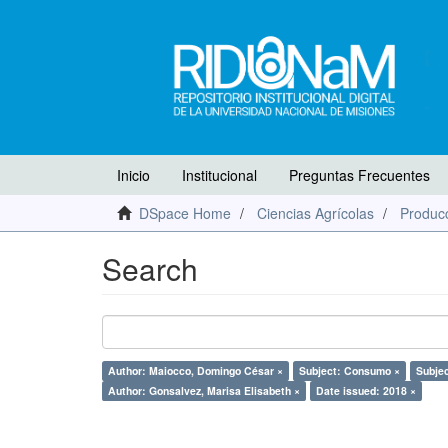
Inicio
Institucional
Preguntas Frecuentes
DSpace Home
Ciencias Agrícolas
Producc
Search
Author: Maiocco, Domingo César ×
Subject: Consumo ×
Subjec
Author: Gonsalvez, Marisa Elisabeth ×
Date issued: 2018 ×