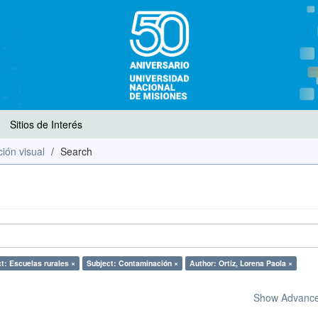
Sitios de Interés
ión visual
Search
t: Escuelas rurales ×
Subject: Contaminación ×
Author: Ortiz, Lorena Paola ×
Show Advanced