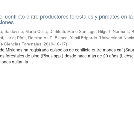
l conflicto entre productores forestales y primates en la
siones
; Baldovino, María Celia; Di Bitetti, Mario Santiago; Hilgert, Norma I.; 
i, Ilaria; Pfoh, Romina V.; Di Blanco, Yamil Edgardo
(
Universidad Naci
de Ciencias Forestales
,
2019-10-17
)
 de Misiones ha registrado episodios de conflicto entre monos caí (Sap
ores forestales de pino (Pinus spp.) desde hace más de 20 años (Liebs
onos quitan la ...