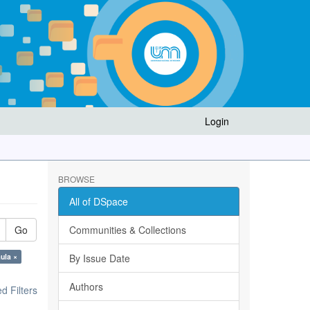
Login
BROWSE
All of DSpace
Go
Communities & Collections
ula ×
By Issue Date
Authors
 Filters