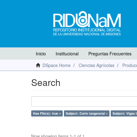
Inicio
Institucional
Preguntas Frecuentes
DSpace Home
Ciencias Agrícolas
Producc
Search
Has File(s): true ×
Subject: Corte tangencial ×
Subject: Vigas 
Now showing items 1-1 of 1