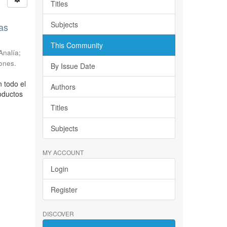
Titles
Subjects
as
This Community
Analía;
ones.
By Issue Date
 todo el
Authors
oductos
Titles
Subjects
MY ACCOUNT
Login
Register
DISCOVER