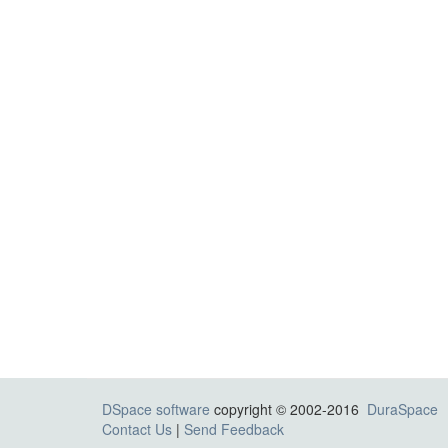
DSpace software
copyright © 2002-2016
DuraSpace
Contact Us
|
Send Feedback