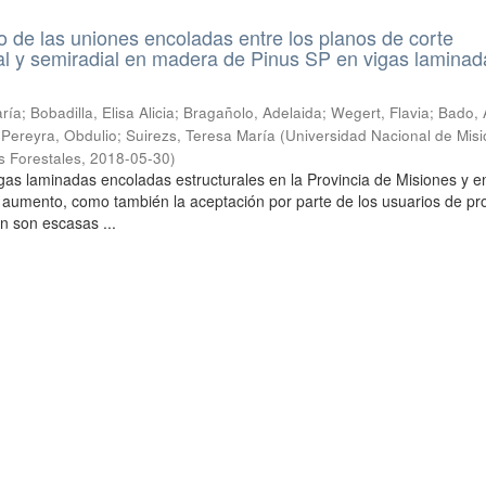
de las uniones encoladas entre los planos de corte
ial y semiradial en madera de Pinus SP en vigas laminad
ía; Bobadilla, Elisa Alicia; Bragañolo, Adelaida; Wegert, Flavia; Bado, 
; Pereyra, Obdulio; Suirezs, Teresa María
(
Universidad Nacional de Misi
s Forestales
,
2018-05-30
)
gas laminadas encoladas estructurales en la Provincia de Misiones y en
 aumento, como también la aceptación por parte de los usuarios de pr
n son escasas ...