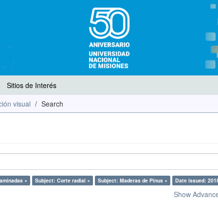
Sitios de Interés
ión visual
Search
laminadas ×
Subject: Corte radial ×
Subject: Maderas de Pinus ×
Date issued: 201
Show Advanced