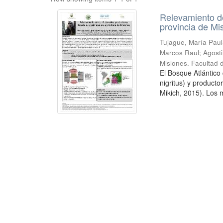
Relevamiento de
provincia de Mi
Tujague, María Paula
Marcos Raul; Agostin
Misiones. Facultad 
El Bosque Atlántico
nigritus) y product
Mikich, 2015). Los m