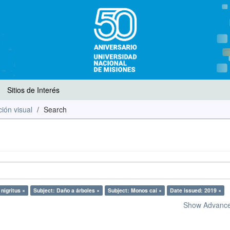
Sitios de Interés
ión visual
Search
nigritus ×
Subject: Daño a árboles ×
Subject: Monos caí ×
Date issued: 2019 ×
Show Advanced