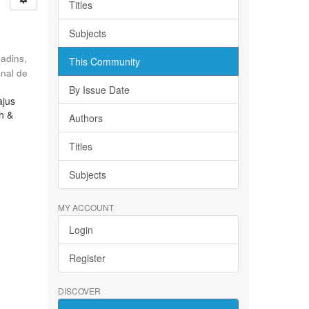
Titles
Subjects
Radins,
This Community
onal de
By Issue Date
ajus
ch &
Authors
Titles
Subjects
MY ACCOUNT
Login
Register
DISCOVER