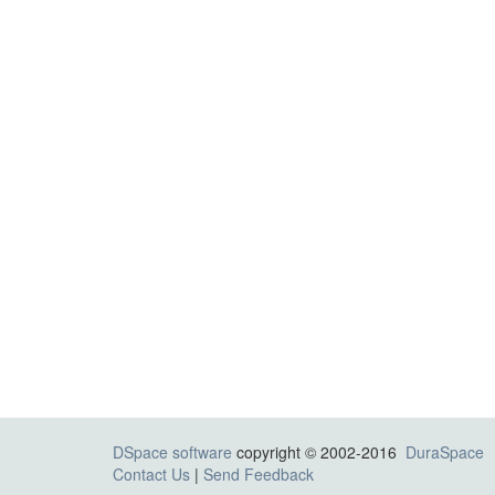
DSpace software
copyright © 2002-2016
DuraSpace
Contact Us
|
Send Feedback