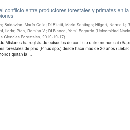
l conflicto entre productores forestales y primates en la
siones
; Baldovino, María Celia; Di Bitetti, Mario Santiago; Hilgert, Norma I.; 
i, Ilaria; Pfoh, Romina V.; Di Blanco, Yamil Edgardo
(
Universidad Naci
de Ciencias Forestales
,
2019-10-17
)
 de Misiones ha registrado episodios de conflicto entre monos caí (Sap
ores forestales de pino (Pinus spp.) desde hace más de 20 años (Liebs
onos quitan la ...