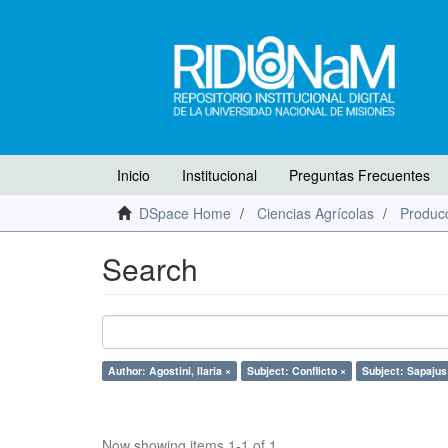
Inicio
Institucional
Preguntas Frecuentes
DSpace Home
Ciencias Agrícolas
Producc
Search
Author: Agostini, Ilaria ×
Subject: Conflicto ×
Subject: Sapajus 
Now showing items 1-1 of 1