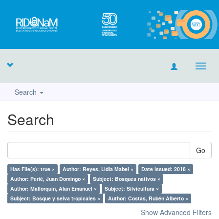
Toggl
navig
Search
Search
Go
Has File(s): true ×
Author: Reyes, Lidia Mabel ×
Date issued: 2018 ×
Author: Perié, Juan Domingo ×
Subject: Bosques nativos ×
Author: Mallorquín, Alan Emanuel ×
Subject: Silvicultura ×
Subject: Bosque y selva tropicales ×
Author: Costas, Rubén Alberto ×
Show Advanced Filters