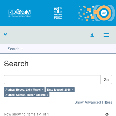
Toggl
navig
Search
Search
Go
Author: Reyes, Lidia Mabel ×
Date issued: 2018 ×
Author: Costas, Rubén Alberto ×
Show Advanced Filters
Now showing items 1-1 of 1