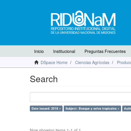
Inicio
Institucional
Preguntas Frecuentes
DSpace Home
Ciencias Agrícolas
Producc
Search
Date issued: 2018 ×
Subject: Bosque y selva tropicales ×
Auth
Now showing items 1-1 of 1