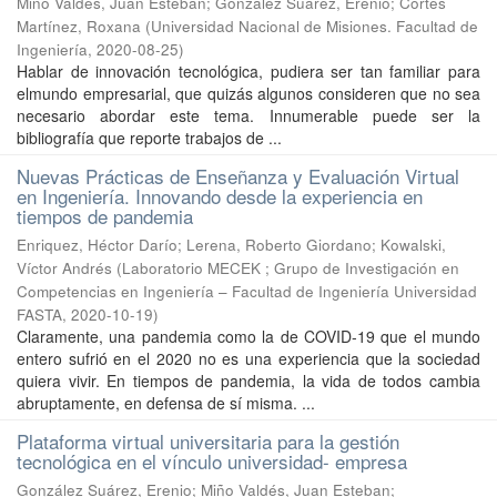
Miño Valdés, Juan Esteban; González Suárez, Erenio; Cortés
Martínez, Roxana
(
Universidad Nacional de Misiones. Facultad de
Ingeniería
,
2020-08-25
)
Hablar de innovación tecnológica, pudiera ser tan familiar para
elmundo empresarial, que quizás algunos consideren que no sea
necesario abordar este tema. Innumerable puede ser la
bibliografía que reporte trabajos de ...
Nuevas Prácticas de Enseñanza y Evaluación Virtual
en Ingeniería. Innovando desde la experiencia en
tiempos de pandemia
Enriquez, Héctor Darío
;
Lerena, Roberto Giordano
;
Kowalski,
Víctor Andrés
(
Laboratorio MECEK ; Grupo de Investigación en
Competencias en Ingeniería – Facultad de Ingeniería Universidad
FASTA
,
2020-10-19
)
Claramente, una pandemia como la de COVID-19 que el mundo
entero sufrió en el 2020 no es una experiencia que la sociedad
quiera vivir. En tiempos de pandemia, la vida de todos cambia
abruptamente, en defensa de sí misma. ...
Plataforma virtual universitaria para la gestión
tecnológica en el vínculo universidad- empresa
González Suárez, Erenio; Miño Valdés, Juan Esteban;