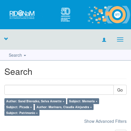
Toggl
navig
Search
Search
Go
Author: Sand Bierozko, Selva Annette ×
Subject: Memoria ×
Subject: Picada ×
Author: Marinaro, Claudia Alejandra ×
Subject: Patrimonio ×
Show Advanced Filters