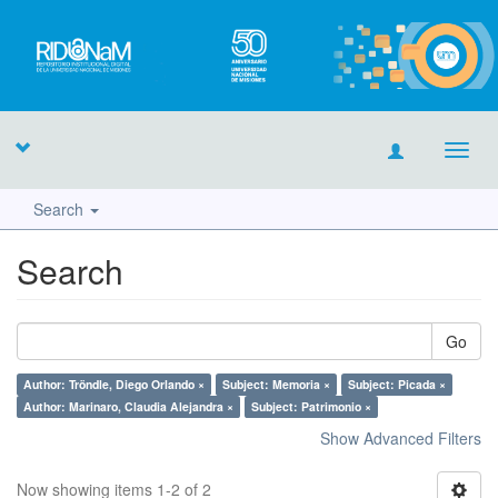
Toggl
navig
Search
Search
Go
Author: Tröndle, Diego Orlando ×
Subject: Memoria ×
Subject: Picada ×
Author: Marinaro, Claudia Alejandra ×
Subject: Patrimonio ×
Show Advanced Filters
Now showing items 1-2 of 2