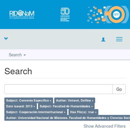
Toggl
navig
Search
Search
Go
Subject: Convenio Específico ×
Author: Veiravé, Delfina ×
Date issued: 2013 ×
Subject: Facultad de Humanidades ×
Subject: Cooperación Interinstitucional ×
Has File(s): true ×
Author: Universidad Nacional de Misiones. Facultad de Humanidades y Ciencias Soci
Show Advanced Filters