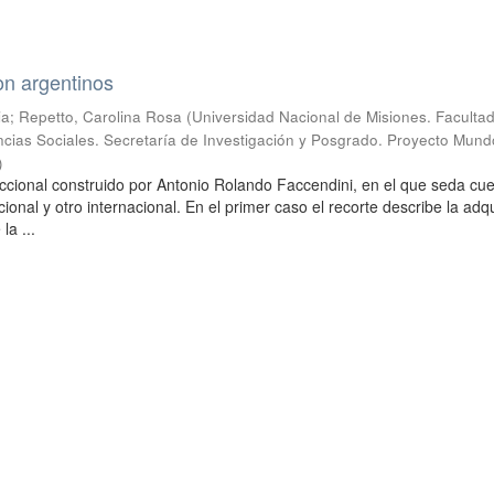
on argentinos
ia
;
Repetto, Carolina Rosa
(
Universidad Nacional de Misiones. Faculta
cias Sociales. Secretaría de Investigación y Posgrado. Proyecto Mund
)
ccional construido por Antonio Rolando Faccendini, en el que seda cu
onal y otro internacional. En el primer caso el recorte describe la adqu
la ...