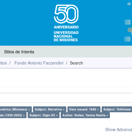
Sitios de Interés
itos
Fondo Antonio Faccendini
Search
América (Misiones) ×
Subject: Narrativa ×
Date issued: 1946 ×
Subject: Teléfonos 
ndo (1939-2003) ×
Subject: Siglo XX ×
Author: Nuñez, Yanina Noelia ×
Show Advanced