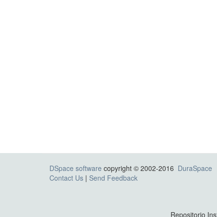
DSpace software
copyright © 2002-2016
DuraSpace
Contact Us
|
Send Feedback
Repositorio Ins