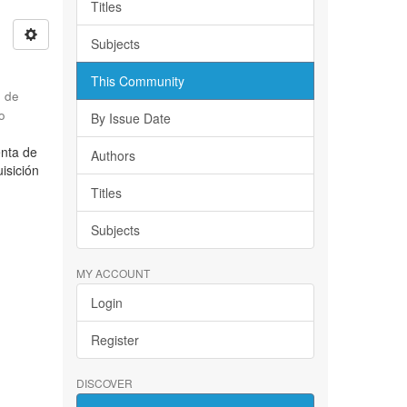
Titles
Subjects
This Community
d de
o
By Issue Date
enta de
Authors
isición
Titles
Subjects
MY ACCOUNT
Login
Register
DISCOVER