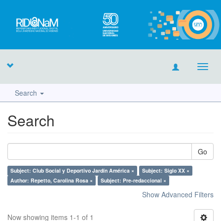
Toggl
navig
Search
Search
Go
Subject: Club Social y Deportivo Jardín América ×
Subject: Siglo XX ×
Author: Repetto, Carolina Rosa ×
Subject: Pre-redaccional ×
Show Advanced Filters
Now showing items 1-1 of 1